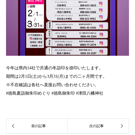
今年は県内14社で共通の冬詣印を捺印いたします。
期間は2月1日(土)から3月31(月)までの二ヶ月間です。
※不在確認は各社へ直接お問い合わせください。
#徳島夏詣御朱印めぐり #徳島御朱印 #津田八幡神社