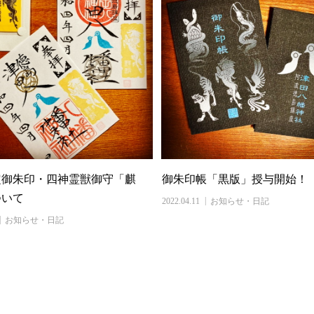
定御朱印・四神霊獣御守「麒
御朱印帳「黒版」授与開始！
ついて
2022.04.11
お知らせ・日記
お知らせ・日記