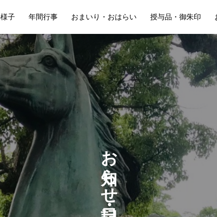
の様子
年間行事
おまいり・おはらい
授与品・御朱印
お
ら
せ