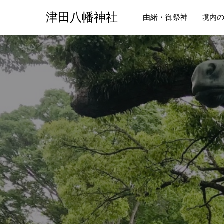
津田八幡神社
由緒・御祭神
境内