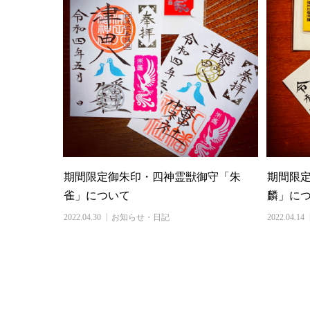
期間限定御朱印・四神霊獣御守「朱
期間限
雀」について
麟」に
2022.04.30
お知らせ・日記
2022.04.14