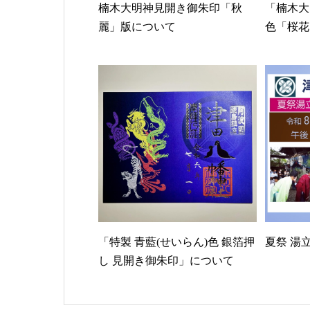
楠木大明神見開き御朱印「秋
「楠木大
麗」版について
色「桜花
「特製 青藍(せいらん)色 銀箔押
夏祭 湯
し 見開き御朱印」について