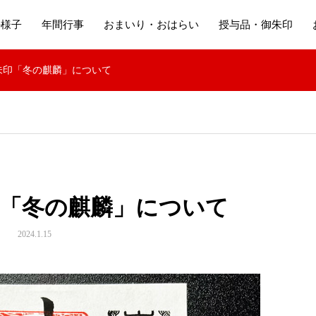
の様子
年間行事
おまいり・おはらい
授与品・御朱印
朱印「冬の麒麟」について
印「冬の麒麟」について
2024.1.15