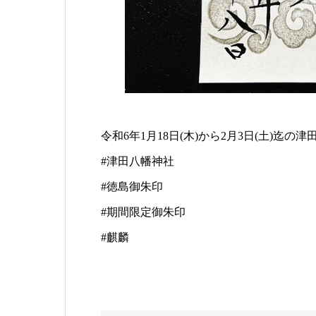
令和6年1月18日(木)から2月3日(土)
#津田八幡神社
#徳島御朱印
#期間限定御朱印
#麒麟