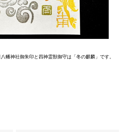
迄の津田八幡神社御朱印と四神霊獣御守は「冬の麒麟」です。