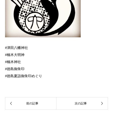
#津田八幡神社
#楠木大明神
#楠木神社
#徳島御朱印
#徳島夏詣御朱印めぐり