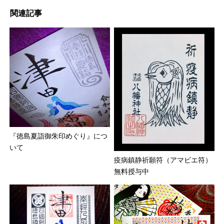
関連記事
『徳島夏詣御朱印めぐり』につ
いて
疫病鎮静祈願符（アマビエ符）
無料授与中