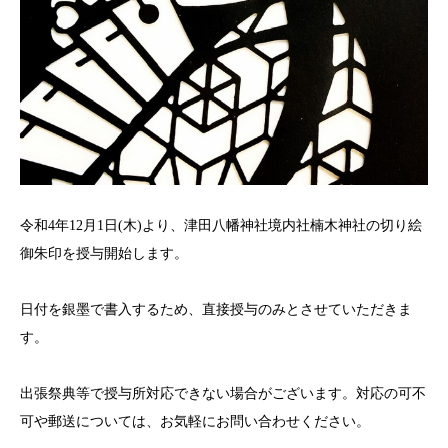
令和
4
年
12
月
1
日
(
木
)
より、津田八幡神社境内社楠木神社の切り絵
御朱印を授与開始します。
日付を銀墨で書入するため、直接授与のみとさせていただきま
す。
出張祭典等で授与所対応できない場合がございます。対応の可不
可や郵送については、お気軽にお問い合わせください。