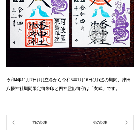
令和
4
年
11
月
7
日
(
月
)
立冬から令和
5
年
1
月
16
日
(
月
)
迄の期間、津田
八幡神社期間限定御朱印と四神霊獣御守は「玄武」です。