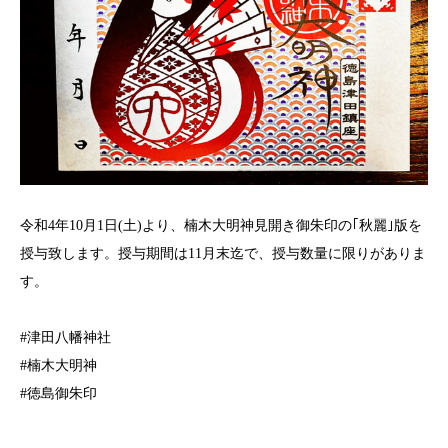
令和4年10月1日(土)より、楠木大明神見開き御朱印の｢秋麗｣版を
授与致します。授与期間は11月末迄で、授与数量に限りがありま
す。
#津田八幡神社
#楠木大明神
#徳島御朱印