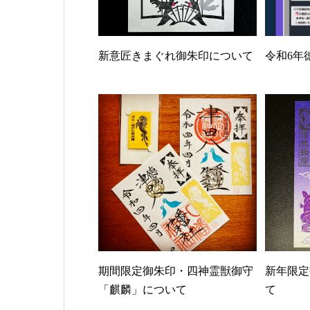
新意匠きまぐれ御朱印について
令和6年
期間限定御朱印・四神霊獣御守
新年限定
「麒麟」について
て