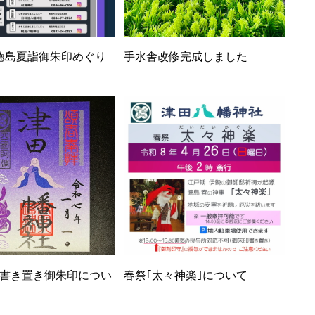
徳島夏詣御朱印めぐり
手水舎改修完成しました
書き置き御朱印につい
春祭｢太々神楽｣について