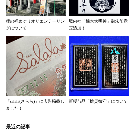
狸の祠めぐりオリエンテーリン
境内社「楠木大明神」御朱印意
グについて
匠追加！
「salala(さらら)」に広告掲載し
新授与品「攘災御守」について
ました！
最近の記事