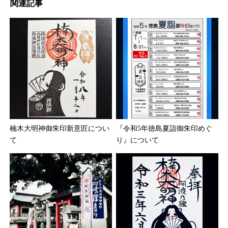
関連記事
楠木大明神御朱印新意匠につい
『令和5年徳島夏詣御朱印めぐ
て
り』について