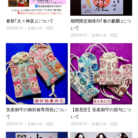
春祭｢太々神楽｣について
期間限定御朱印｢春の麒麟｣につ
2026.04.19
お知らせ・日記
いて
2026.04.15
お知らせ・日記
安産御守の御祈祷専用色につい
【新意匠】安産御守の授与につ
て
いて
2026.03.31
お知らせ・日記
2026.03.31
お知らせ・日記