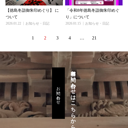
【徳島冬詣御朱印めぐり】 に
「令和8年徳島冬詣御朱印めぐ
ついて
り」について
2026.01.22
お知らせ・日記
2026.01.15
お知らせ・日記
1
2
3
4
…
21
各種お問い合わせはこちらから
お問い合わせ